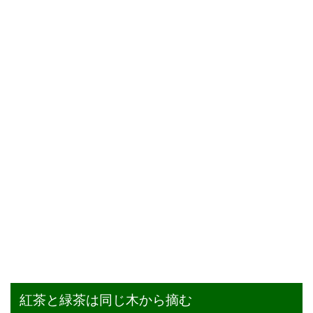
紅茶と緑茶は同じ木から摘む